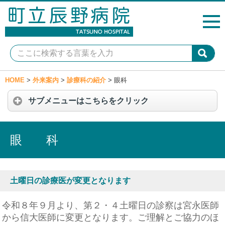
HOME
>
外来案内
>
診療科の紹介
>
眼科
サブメニューはこちらをクリック
眼 科
土曜日の診療医が変更となります
令和８年９月より、第２・４土曜日の診察は宮永医師
から信大医師に変更となります。
ご理解とご協力のほ